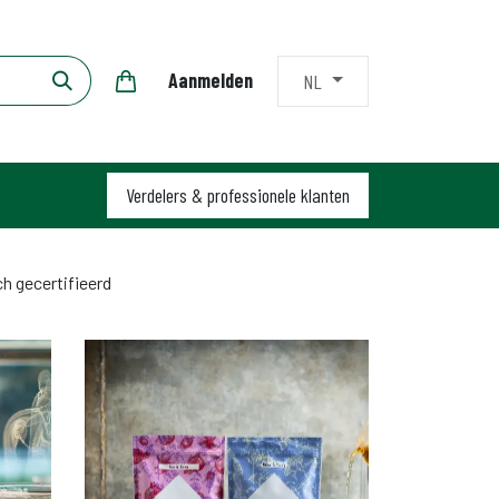
Aanmelden
NL
Verdelers & profession​​ele klanten
h gecertifieerd