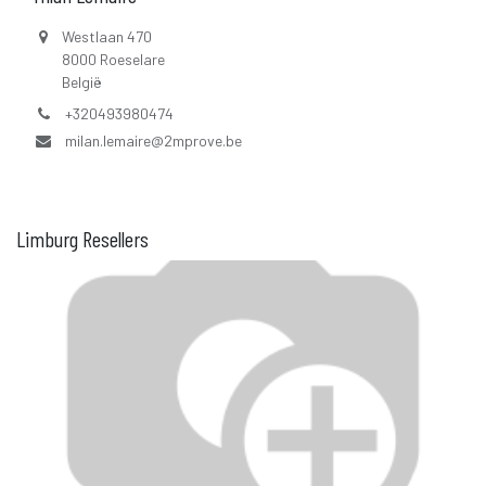
Westlaan 470
8000
Roeselare
België
+320493980474
milan.lemaire@2mprove.be
Limburg
Resellers