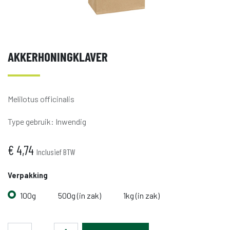
AKKERHONINGKLAVER
Melilotus officinalis
Type gebruik
:
Inwendig
€
4,74
Inclusief BTW
Verpakking
100g
500g (in zak)
1kg (in zak)