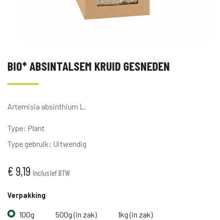
BIO* ABSINTALSEM KRUID GESNEDEN
Artemisia absinthium L.
Type
:
Plant
Type gebruik
:
Uitwendig
€
9,19
Inclusief BTW
Verpakking
100g
500g (in zak)
1kg (in zak)