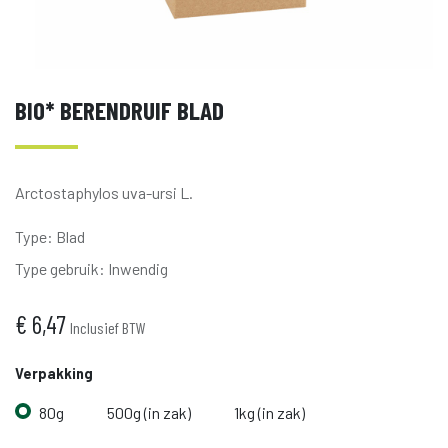
BIO* BERENDRUIF BLAD
Arctostaphylos uva-ursi L.
Type
:
Blad
Type gebruik
:
Inwendig
€
6,47
Inclusief BTW
Verpakking
80g
500g (in zak)
1kg (in zak)