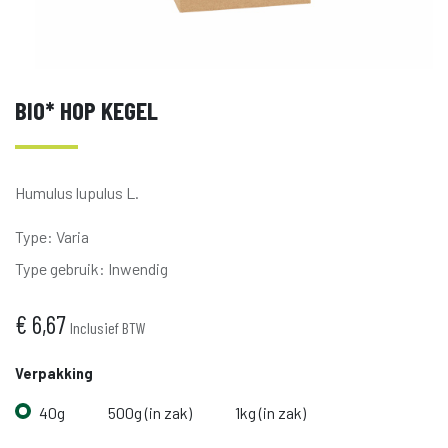
BIO* HOP KEGEL
Humulus lupulus L.
Type
:
Varia
Type gebruik
:
Inwendig
€
6,67
Inclusief BTW
Verpakking
40g
500g (in zak)
1kg (in zak)