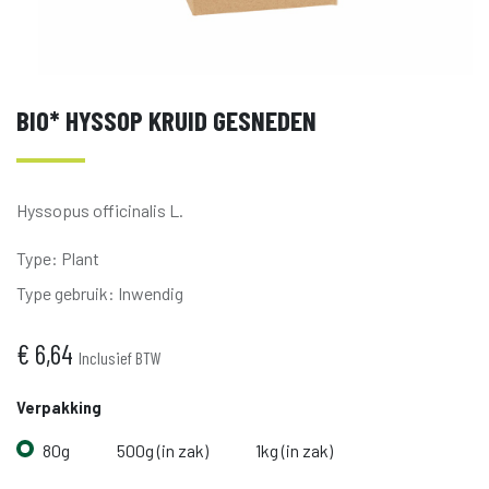
BIO* HYSSOP KRUID GESNEDEN
Hyssopus officinalis L.
Type
:
Plant
Type gebruik
:
Inwendig
€
6,64
Inclusief BTW
Verpakking
80g
500g (in zak)
1kg (in zak)