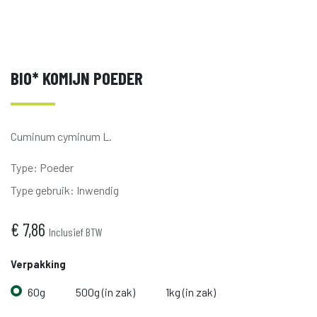
BIO* KOMIJN POEDER
Cuminum cyminum L.
Type
:
Poeder
Type gebruik
:
Inwendig
€
7,86
Inclusief BTW
Verpakking
60g
500g (in zak)
1kg (in zak)