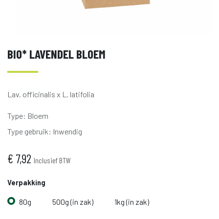
BIO* LAVENDEL BLOEM
Lav. officinalis x L. latifolia
Type
:
Bloem
Type gebruik
:
Inwendig
€
7,92
Inclusief BTW
Verpakking
80g
500g (in zak)
1kg (in zak)