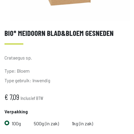
BIO* MEIDOORN BLAD&BLOEM GESNEDEN
Crataegus sp.
Type
:
Bloem
Type gebruik
:
Inwendig
€
7,09
Inclusief BTW
Verpakking
100g
500g (in zak)
1kg (in zak)