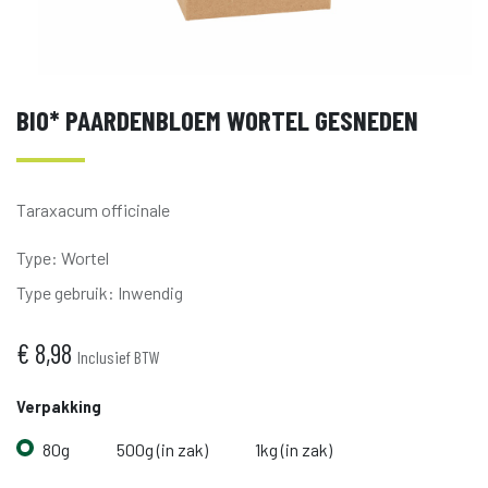
BIO* PAARDENBLOEM WORTEL GESNEDEN
Taraxacum officinale
Type
:
Wortel
Type gebruik
:
Inwendig
€
8,98
Inclusief BTW
Verpakking
80g
500g (in zak)
1kg (in zak)