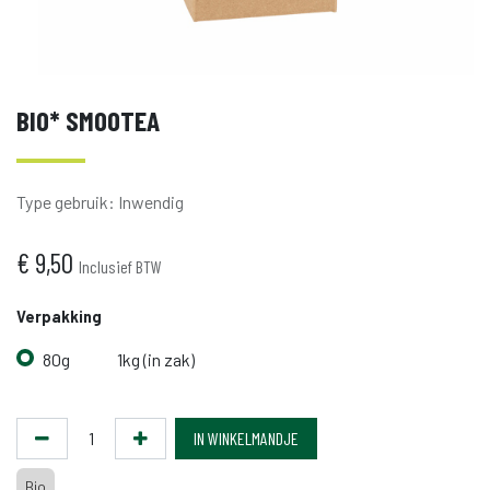
BIO* SMOOTEA
Type gebruik
:
Inwendig
€
9,50
Inclusief BTW
Verpakking
80g
1kg (in zak)
IN WINKELMANDJE
Bio