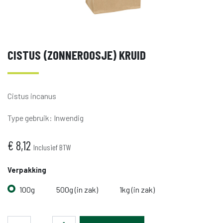
CISTUS (ZONNEROOSJE) KRUID
Cistus incanus
Type gebruik
:
Inwendig
€
8,12
Inclusief BTW
Verpakking
100g
500g (in zak)
1kg (in zak)