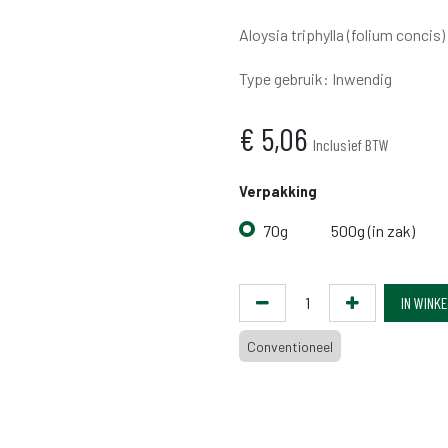
Aloysia triphylla (folium concis)
Type gebruik
:
Inwendig
€
5,06
Inclusief BTW
Verpakking
70g
500g (in zak)
IN WINK
Conventioneel