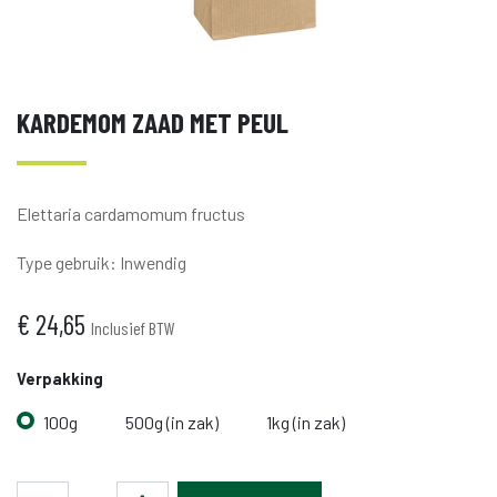
KARDEMOM ZAAD MET PEUL
Elettaria cardamomum fructus
Type gebruik
:
Inwendig
€
24,65
Inclusief BTW
Verpakking
100g
500g (in zak)
1kg (in zak)