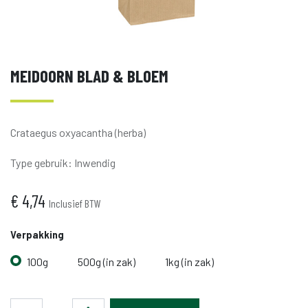
MEIDOORN BLAD & BLOEM
Crataegus oxyacantha (herba)
Type gebruik
:
Inwendig
€
4,74
Inclusief BTW
Verpakking
100g
500g (in zak)
1kg (in zak)