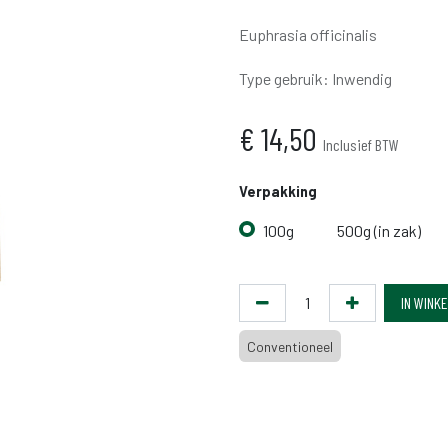
Euphrasia officinalis
Type gebruik
:
Inwendig
€
14,50
Inclusief BTW
Verpakking
100g
500g (in zak)
IN WINK
Conventioneel