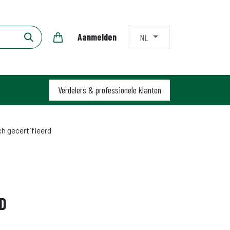
Aanmelden
NL
Verdelers & profession​​ele klanten
h gecertifieerd
D