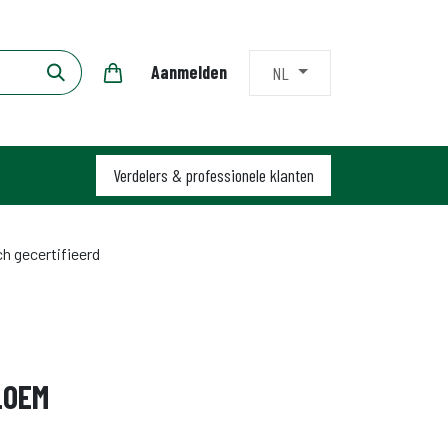
Aanmelden
NL
Verdelers & profession​​ele klanten
h gecertifieerd
LOEM