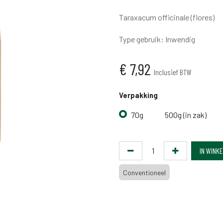
Taraxacum officinale (flores)
Type gebruik
:
Inwendig
€
7,92
Inclusief BTW
Verpakking
70g
500g (in zak)
IN WINK
Conventioneel