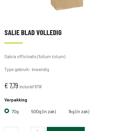
SALIE BLAD VOLLEDIG
Salvia officinalis (folium totum)
Type gebruik
:
Inwendig
€
7,79
Inclusief BTW
Verpakking
70g
500g (in zak)
1kg (in zak)