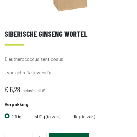
SIBERISCHE GINSENG WORTEL
Eleutherococcus senticosus
Type gebruik
:
Inwendig
€
6,28
Inclusief BTW
Verpakking
100g
500g (in zak)
1kg (in zak)