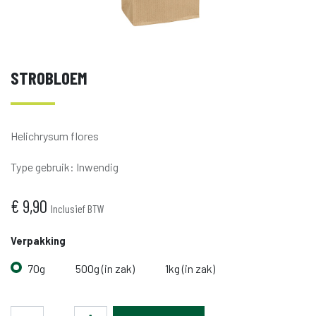
STROBLOEM
Helichrysum flores
Type gebruik
:
Inwendig
€
9,90
Inclusief BTW
Verpakking
70g
500g (in zak)
1kg (in zak)