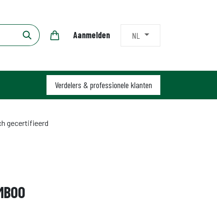
Aanmelden
NL
Verdelers & profession​​ele klanten
h gecertifieerd
MBOO