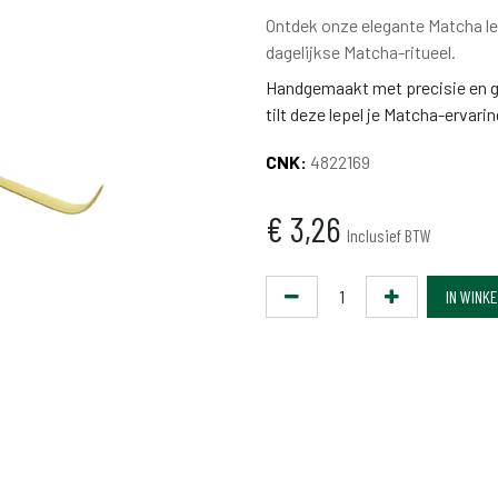
Ontdek onze elegante Matcha le
dagelijkse Matcha-ritueel.
Handgemaakt met precisie en g
tilt deze lepel je Matcha-ervari
CNK:
4822169
€
3,26
Inclusief BTW
IN WINK